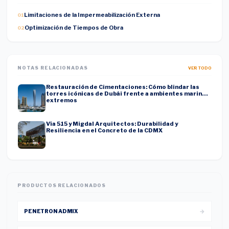
Limitaciones de la Impermeabilización Externa
0
1
Optimización de Tiempos de Obra
0
2
NOTAS RELACIONADAS
VER TODO
Restauración de Cimentaciones: Cómo blindar las
torres icónicas de Dubái frente a ambientes marinos
extremos
Vía 515 y Migdal Arquitectos: Durabilidad y
Resiliencia en el Concreto de la CDMX
PRODUCTOS RELACIONADOS
PENETRON ADMIX